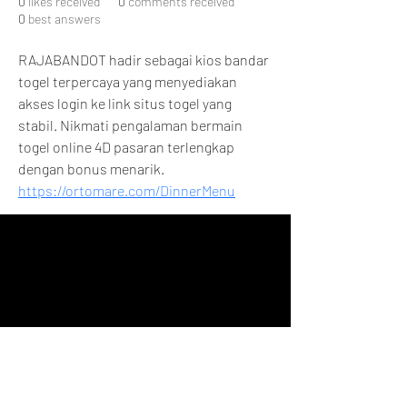
0
likes received
0
comments received
0
best answers
RAJABANDOT hadir sebagai kios bandar 
togel terpercaya yang menyediakan 
akses login ke link situs togel yang 
stabil. Nikmati pengalaman bermain 
togel online 4D pasaran terlengkap 
dengan bonus menarik. 
https://ortomare.com/DinnerMenu